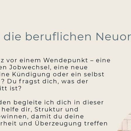
M COACHING
WORKSHOPS
BUSINESS COAC
 die beruflichen Neuo
rz vor einem Wendepunkt – eine
en Jobwechsel, eine neue
eine Kündigung oder ein selbst
 Du fragst dich, was der
tt ist?
en begleite ich dich in dieser
helfe dir, Struktur und
ewinnen, damit du deine
rheit und Überzeugung treffen