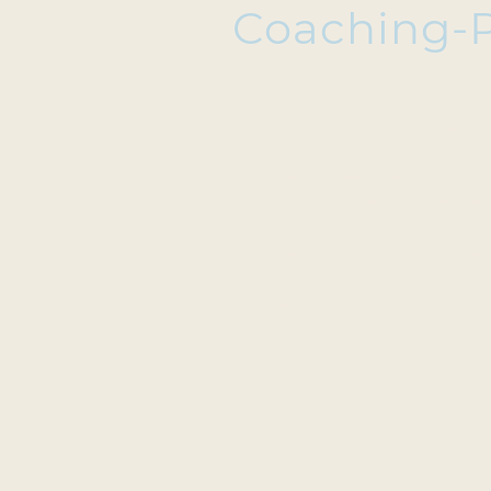
Coaching-P
Speziell für die be
Paket aus fünf Sess
Wir entdecken zunä
Kompass, erarbeite
Ressourcen. Am Ende
sicher und fokussie
Innerhalb weniger 
nächsten Schritte z