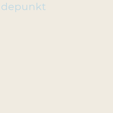
ndepunkt
n maßgeschneidertes
rken als inneren
 aktivieren deine
lan, der dich
herheit, deine