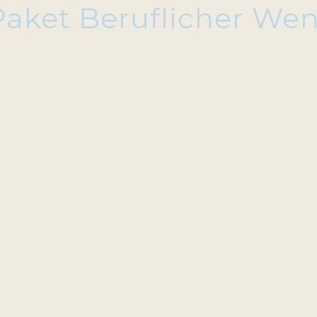
aket Beruflicher We
rufliche Neuorientierung habe ich ei
ions geschnürt.
chst gemeinsam deine Werte und Stä
n dann eine klare Neuausrichtung und
 erstellen wir einen konkreten Fahrp
rt in deine berufliche Zukunft führt.
Wochen bekommst du Klarheit und Sic
u gestalten!